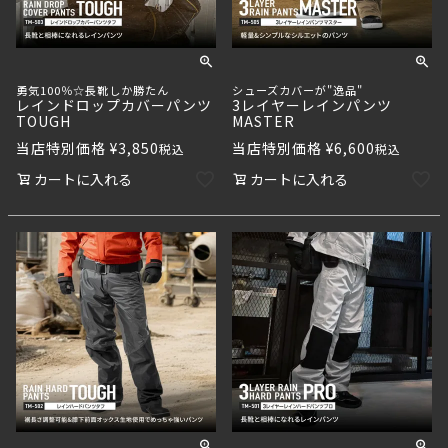
勇気100％☆長靴しか勝たん
シューズカバーが"逸品"
レインドロップカバーパンツ
3レイヤーレインパンツ
TOUGH
MASTER
当店特別価格
¥
3,850
当店特別価格
¥
6,600
税込
税込
カートに入れる
カートに入れる