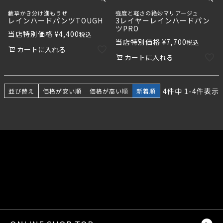
藪草かき分け進もうぜ
強度と軽さの絶妙マリアージュ
レインハードパンツTOUGH
3レイヤーレインハードパン
ツPRO
当店特別価格
¥
4,400
税込
当店特別価格
¥
7,700
税込
カートに入れる
カートに入れる
4
件中
1
-
4
件表示
並び替え
価格が安い順
価格が高い順
新着順