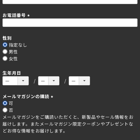
お電話番号
(
必
性別
須
指定なし
)
男性
女性
生年月日
メールマガジンの購読
可
(
否
必
メールマガジンをご購読いただくと、新製品やセール情報をお
須
届けします。またメールマガジン限定クーポンやプレゼントな
)
どお得な情報をお届けします。