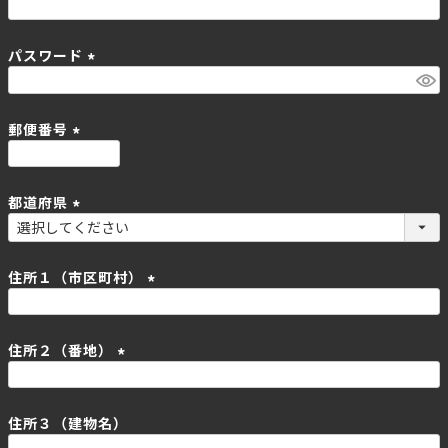
)
(
必
パスワード
須
)
(
必
須
郵便番号
)
(
必
都道府県
須
)
(
必
須
住所１（市区町村）
)
(
必
住所２（番地）
須
)
(
必
住所３（建物名）
須
)